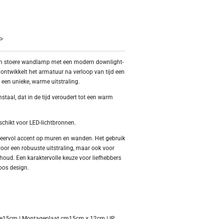
P
en stoere wandlamp met een modern downlight-
 ontwikkelt het armatuur na verloop van tijd een
r een unieke, warme uitstraling.
taal, dat in de tijd veroudert tot een warm
schikt voor LED-lichtbronnen.
 sfeervol accent op muren en wanden. Het gebruik
voor een robuuste uitstraling, maar ook voor
houd. Een karaktervolle keuze voor liefhebbers
oos design.
m
e
15cm |
Montageplaat cm
15cm x 12cm |
IP