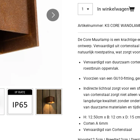
In winkelwagen
Artikelnummer:
KS CORE WANDLAM
De Core Muurlamp is een krachtige 
ontwerp. Vervaardigd uit cortenstaal
natuurlijk roestpatina, wat zorgt voo
Vervaardigd van duurzaam cortens
roestbruin oppervlak.
Voorzien van een GU10-fitting, ge
Indirecte lichtval zorgt voor een
van cortenstaal zorgt niet alleen 
langdurige kwaliteit zonder onder
van duurzame materialen en tijdl
H: 12.50cm x B: 12 cm x D: 15 c
Corten A 6mm
Vervaardigd van Cortenstaal
Hoogte
12.5cm |
Breedte
12cm |
Diept