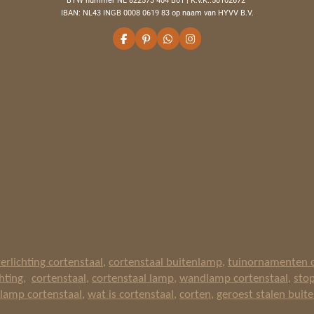
BTW nummer NL 822573 404 B01 | K.v.K.:50102672
IBAN: NL43 INGB 0008 0619 83 op naam van HYVV B.V.
F
P
W
I
a
i
h
n
c
n
a
s
e
t
t
t
b
e
s
a
o
r
A
g
o
e
p
r
k
s
p
a
t
m
erlichting cortenstaal
,
cortenstaal buitenlamp
,
tuinornamenten c
hting
,
cortenstaal
,
cortenstaal lamp
,
wandlamp cortenstaal
,
stop
 lamp cortenstaal
,
wat is cortenstaal
,
corten
,
geroest stalen buit