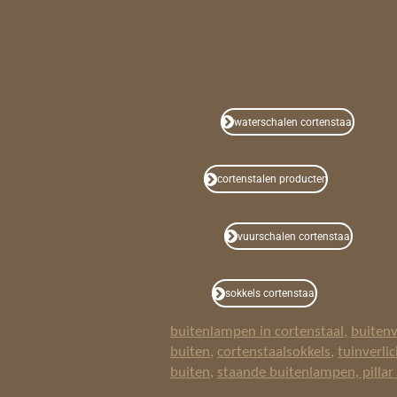
waterschalen cortenstaal
cortenstalen producten
vuurschalen cortenstaal
sokkels cortenstaal
buitenlampen in cortenstaal
,
buitenv
buiten
,
cortenstaalsokkels
,
tuinverlic
buiten
,
staande buitenlampen
,
pillar