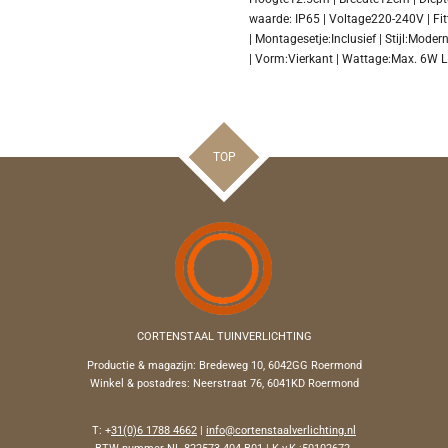
waarde:
IP65 |
Voltage
220-240V |
Fit
|
Montagesetje:
Inclusief |
Stijl:
Modern
|
Vorm:
Vierkant |
Wattage:
Max. 6W 
TOP
CORTENSTAAL TUINVERLICHTING
Productie & magazijn:
Bredeweg 10, 6042GG Roermond
Winkel & postadres: Neerstraat 76, 6041KD Roermond
T: +
31(0)6 1788 4662
|
info@cortenstaalverlichting.nl