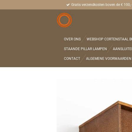
Gratis verzendkosten boven de € 100,-
Ga
direct
naar
de
hoofdinhoud
OVER ONS
WEBSHOP CORTENSTAAL B
STAANDE PILLAR LAMPEN
AANSLUITE
CONTACT
ALGEMENE VOORWAARDEN