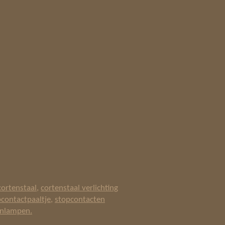
ortenstaal
,
cortenstaal verlichting
contactpaaltje
,
stopcontacten
enlampen.