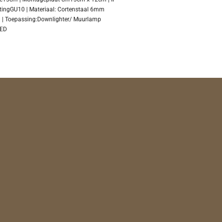
ting
GU10 |
Materiaal:
Cortenstaal 6mm
 |
Toepassing:
Downlighter/ Muurlamp
LED