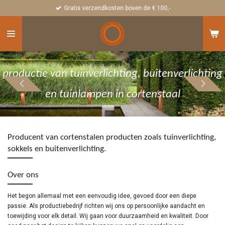
Gratis verzendkosten boven de € 100,-
Ga
direct
naar
de
hoofdinhoud
productie van tuinverlichting, buitenverlichting
en tuinlampen in cortenstaal
Producent van cortenstalen producten zoals tuinverlichting,
sokkels en buitenverlichting.
Over ons
Het begon allemaal met een eenvoudig idee, gevoed door een diepe
passie. Als productiebedrijf richten wij ons op persoonlijke aandacht en
toewijding voor elk detail. Wij gaan voor duurzaamheid en kwaliteit. Door