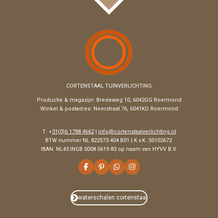
CORTENSTAAL TUINVERLICHTING
Productie & magazijn:
Bredeweg 10, 6042GG Roermond
Winkel & postadres: Neerstraat 76, 6041KD Roermond
T: +
31(0)6 1788 4662
|
info@cortenstaalverlichting.nl
BTW nummer NL 822573 404 B01 | K.v.K.:50102672
IBAN: NL43 INGB 0008 0619 83 op naam van HYVV B.V.
F
P
W
I
a
i
h
n
c
n
a
s
e
t
t
t
b
e
s
a
waterschalen cortenstaal
o
r
A
g
o
e
p
r
k
s
p
a