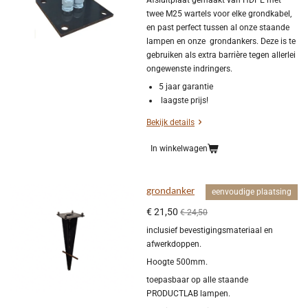
Afsluitplaat gemaakt van HDPE met
twee M25 wartels voor elke grondkabel,
en past perfect tussen al onze staande
lampen en onze grondankers. Deze is te
gebruiken als extra barrière tegen allerlei
ongewenste indringers.
5 jaar garantie
laagste prijs!
Bekijk details
In winkelwagen
grondanker
eenvoudige plaatsing
€ 21,50
€ 24,50
inclusief bevestigingsmateriaal en
afwerkdoppen.
Hoogte 500mm.
toepasbaar op alle staande
PRODUCTLAB lampen.