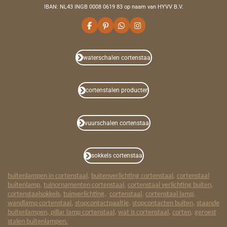
IBAN: NL43 INGB 0008 0619 83 op naam van HYVV B.V.
F
P
W
I
a
i
h
n
c
n
a
s
e
t
t
t
b
e
s
a
waterschalen cortenstaal
o
r
A
g
o
e
p
r
k
s
p
a
t
m
cortenstalen producten
vuurschalen cortenstaal
sokkels cortenstaal
buitenlampen in cortenstaal
,
buitenverlichting cortenstaal
,
cortenstaal
buitenlamp
,
tuinornamenten cortenstaal
,
cortenstaal verlichting buiten
,
cortenstaalsokkels
,
tuinverlichting
,
cortenstaal
,
cortenstaal lamp
,
wandlamp cortenstaal
,
stopcontactpaaltje
,
stopcontacten buiten
,
staande
buitenlampen
,
pillar lamp cortenstaal
,
wat is cortenstaal
,
corten
,
geroest
stalen buitenlampen.