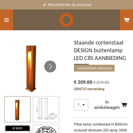
Alle producten op voorraad
Ga
direct
naar
de
hoofdinhoud
Staande cortenstaal
DESIGN buitenlamp
LED C8S AANBIEDING
cortenstalen tuinlamp
€ 209,00
€ 219,50
GRATIS verzending
In
winkelwagen
Pillar lamp cortenstaal H.800mm.
inclusief dimbare LED lamp 3000