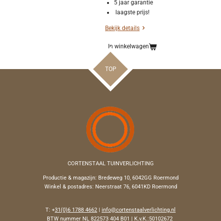
5 jaar garantie
laagste prijs!
Bekijk details
In winkelwagen
TOP
CORTENSTAAL TUINVERLICHTING
Productie & magazijn:
Bredeweg 10, 6042GG Roermond
Winkel & postadres: Neerstraat 76, 6041KD Roermond
T: +
31(0)6 1788 4662
|
info@cortenstaalverlichting.nl
BTW nummer NL 822573 404 B01 | K.v.K.:50102672