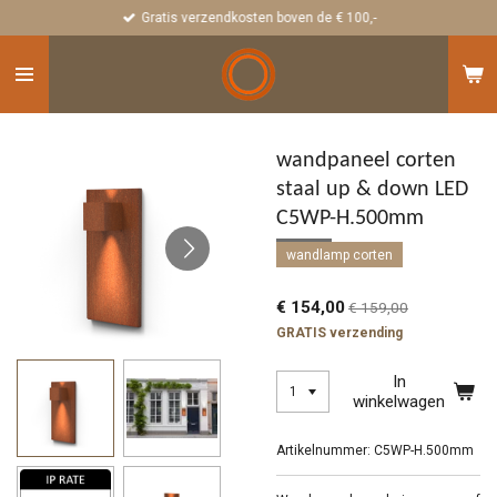
Gratis verzendkosten boven de € 100,-
Ga
direct
naar
de
hoofdinhoud
wandpaneel corten
staal up & down LED
C5WP-H.500mm
wandlamp corten
€ 154,00
€ 159,00
GRATIS verzending
In
winkelwagen
Artikelnummer:
C5WP-H.500mm