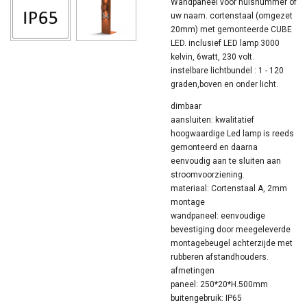
Wandpaneel voor huisnummer of
uw naam. cortenstaal (omgezet
20mm) met gemonteerde CUBE
LED. inclusief LED lamp 3000
kelvin, 6watt, 230 volt.
instelbare lichtbundel
: 1 - 120
graden,boven en onder licht.
dimbaar
aansluiten:
kwalitatief
hoogwaardige Led lamp is reeds
gemonteerd en daarna
eenvoudig aan te sluiten aan
stroomvoorziening.
materiaal:
Cortenstaal A, 2mm
montage
wandpaneel:
eenvoudige
bevestiging door meegeleverde
montagebeugel achterzijde met
rubberen afstandhouders.
afmetingen
paneel:
250*20*H.500mm
buitengebruik: IP65