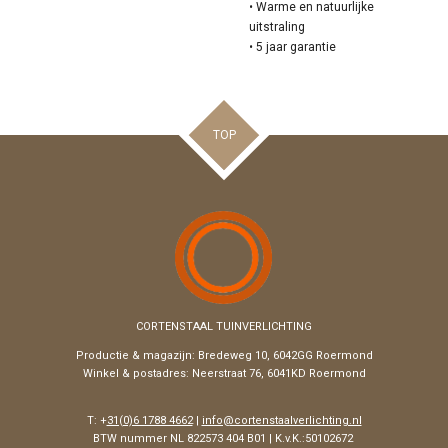
• Warme en natuurlijke
uitstraling
• 5 jaar garantie
TOP
CORTENSTAAL TUINVERLICHTING
Productie & magazijn:
Bredeweg 10, 6042GG Roermond
Winkel & postadres: Neerstraat 76, 6041KD Roermond
T: +
31(0)6 1788 4662
|
info@cortenstaalverlichting.nl
BTW nummer NL 822573 404 B01 | K.v.K.:50102672