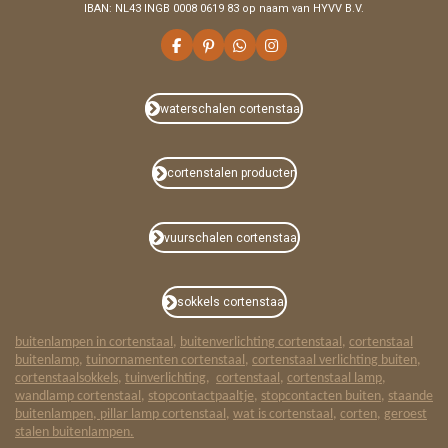
IBAN: NL43 INGB 0008 0619 83 op naam van HYVV B.V.
F
P
W
I
a
i
h
n
c
n
a
s
e
t
t
t
b
e
s
a
waterschalen cortenstaal
o
r
A
g
o
e
p
r
k
s
p
a
t
m
cortenstalen producten
vuurschalen cortenstaal
sokkels cortenstaal
buitenlampen in cortenstaal
,
buitenverlichting cortenstaal
,
cortenstaal
buitenlamp
,
tuinornamenten cortenstaal
,
cortenstaal verlichting buiten
,
cortenstaalsokkels
,
tuinverlichting
,
cortenstaal
,
cortenstaal lamp
,
wandlamp cortenstaal
,
stopcontactpaaltje
,
stopcontacten buiten
,
staande
buitenlampen
,
pillar lamp cortenstaal
,
wat is cortenstaal
,
corten
,
geroest
stalen buitenlampen.